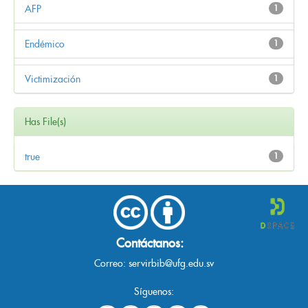
AFP
1
Endémico
1
Victimización
1
Has File(s)
true
1
Contáctanos:
Correo:
servirbib@ufg.edu.sv
Síguenos: