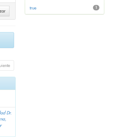
true
1
uiente
dad Dr.
na,
y