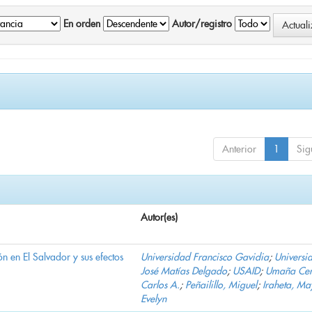
En orden
Autor/registro
Anterior
1
Sig
Autor(es)
n en El Salvador y sus efectos
Universidad Francisco Gavidia
;
Universi
José Matías Delgado
;
USAID
;
Umaña Cer
Carlos A.
;
Peñailillo, Miguel
;
Iraheta, Ma
Evelyn