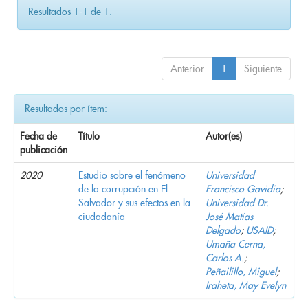
Resultados 1-1 de 1.
Anterior
1
Siguiente
Resultados por ítem:
Fecha de
Título
Autor(es)
publicación
2020
Estudio sobre el fenómeno
Universidad
de la corrupción en El
Francisco Gavidia
;
Salvador y sus efectos en la
Universidad Dr.
ciudadanía
José Matías
Delgado
;
USAID
;
Umaña Cerna,
Carlos A.
;
Peñailillo, Miguel
;
Iraheta, May Evelyn