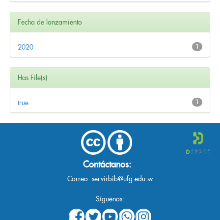
Fecha de lanzamiento
2020
1
Has File(s)
true
1
Contáctanos:
Correo:
servirbib@ufg.edu.sv
Síguenos: