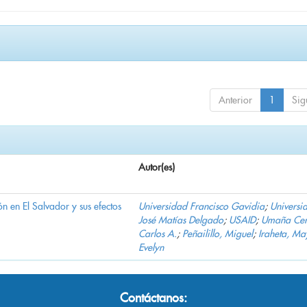
Anterior
1
Sig
Autor(es)
n en El Salvador y sus efectos
Universidad Francisco Gavidia
;
Universi
José Matías Delgado
;
USAID
;
Umaña Cer
Carlos A.
;
Peñailillo, Miguel
;
Iraheta, Ma
Evelyn
Contáctanos: