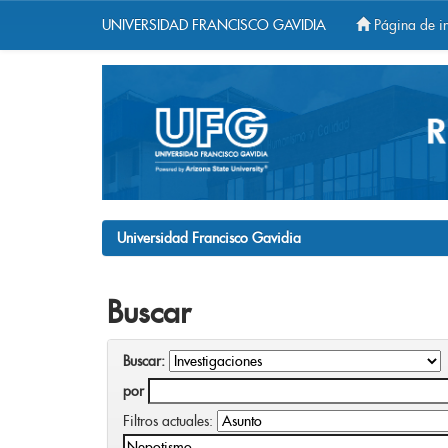
UNIVERSIDAD FRANCISCO GAVIDIA
Página de in
Skip
navigation
Universidad Francisco Gavidia
Buscar
Buscar:
por
Filtros actuales: