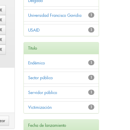
Delgado
Universidad Francisco Gavidia
1
USAID
1
Título
Endémico
1
Sector público
1
Servidor público
1
Victimización
1
Fecha de lanzamiento