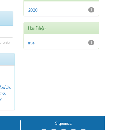
2020
1
Has File(s)
uiente
true
1
dad Dr.
na,
y
Síguenos: