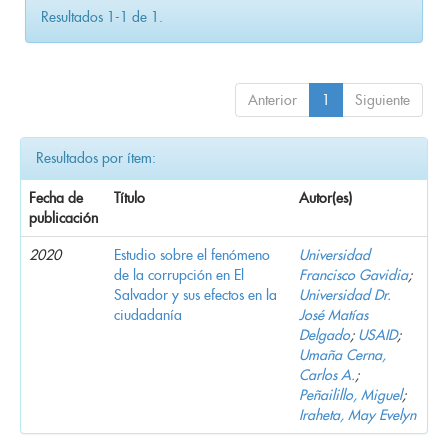
Resultados 1-1 de 1.
Anterior
1
Siguiente
Resultados por ítem:
Fecha de
Título
Autor(es)
publicación
2020
Estudio sobre el fenómeno
Universidad
de la corrupción en El
Francisco Gavidia
;
Salvador y sus efectos en la
Universidad Dr.
ciudadanía
José Matías
Delgado
;
USAID
;
Umaña Cerna,
Carlos A.
;
Peñailillo, Miguel
;
Iraheta, May Evelyn