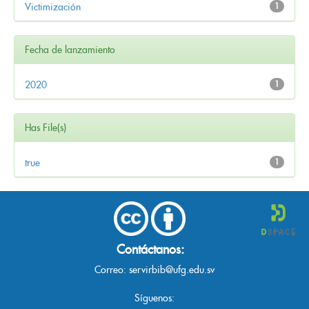
Victimización
1
Fecha de lanzamiento
2020
1
Has File(s)
true
1
Contáctanos:
Correo:
servirbib@ufg.edu.sv
Síguenos: