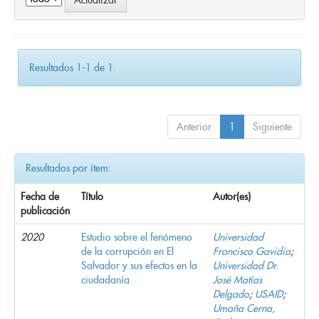
Resultados 1-1 de 1.
Anterior
1
Siguiente
Resultados por ítem:
Fecha de
Título
Autor(es)
publicación
2020
Estudio sobre el fenómeno
Universidad
de la corrupción en El
Francisco Gavidia
;
Salvador y sus efectos en la
Universidad Dr.
ciudadanía
José Matías
Delgado
;
USAID
;
Umaña Cerna,