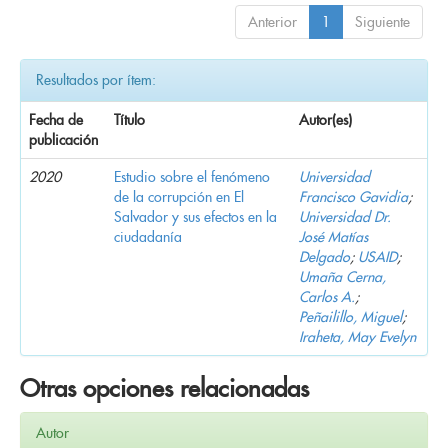
Anterior
1
Siguiente
Resultados por ítem:
Fecha de
Título
Autor(es)
publicación
2020
Estudio sobre el fenómeno
Universidad
de la corrupción en El
Francisco Gavidia
;
Salvador y sus efectos en la
Universidad Dr.
ciudadanía
José Matías
Delgado
;
USAID
;
Umaña Cerna,
Carlos A.
;
Peñailillo, Miguel
;
Iraheta, May Evelyn
Otras opciones relacionadas
Autor