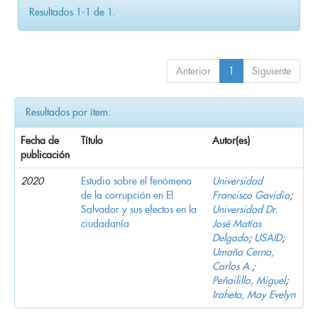
Resultados 1-1 de 1.
Anterior
1
Siguiente
Resultados por ítem:
Fecha de
Título
Autor(es)
publicación
2020
Estudio sobre el fenómeno
Universidad
de la corrupción en El
Francisco Gavidia
;
Salvador y sus efectos en la
Universidad Dr.
ciudadanía
José Matías
Delgado
;
USAID
;
Umaña Cerna,
Carlos A.
;
Peñailillo, Miguel
;
Iraheta, May Evelyn