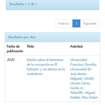
Resultados 1-1 de 1.
Anterior
1
Siguiente
Resultados por ítem:
Fecha de
Título
Autor(es)
publicación
2020
Estudio sobre el fenómeno
Universidad
de la corrupción en El
Francisco Gavidia
;
Salvador y sus efectos en la
Universidad Dr.
ciudadanía
José Matías
Delgado
;
USAID
;
Umaña Cerna,
Carlos A.
;
Peñailillo, Miguel
;
Iraheta, May Evelyn