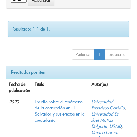
Resultados 1-1 de 1.
Anterior
1
Siguiente
Resultados por ítem:
Fecha de
Título
Autor(es)
publicación
2020
Estudio sobre el fenómeno
Universidad
de la corrupción en El
Francisco Gavidia
;
Salvador y sus efectos en la
Universidad Dr.
ciudadanía
José Matías
Delgado
;
USAID
;
Umaña Cerna,