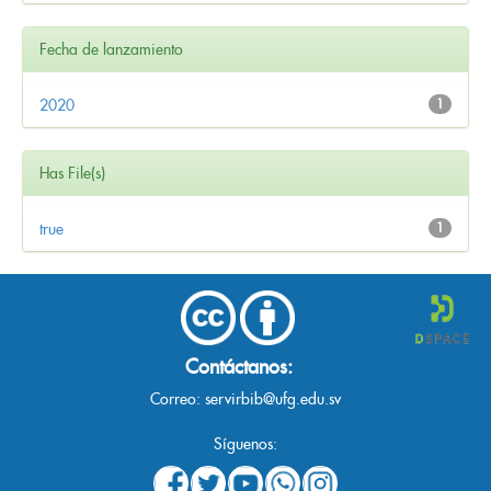
Fecha de lanzamiento
2020
1
Has File(s)
true
1
Contáctanos:
Correo:
servirbib@ufg.edu.sv
Síguenos: