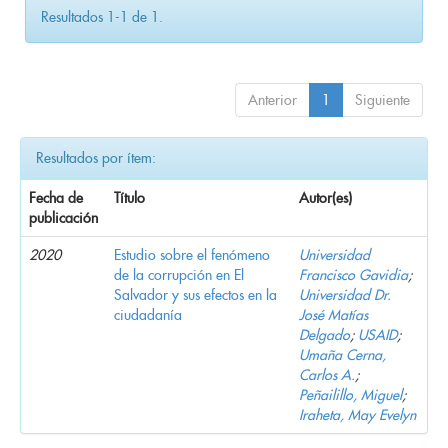
Resultados 1-1 de 1.
Anterior
1
Siguiente
Resultados por ítem:
Fecha de
Título
Autor(es)
publicación
2020
Estudio sobre el fenómeno
Universidad
de la corrupción en El
Francisco Gavidia
;
Salvador y sus efectos en la
Universidad Dr.
ciudadanía
José Matías
Delgado
;
USAID
;
Umaña Cerna,
Carlos A.
;
Peñailillo, Miguel
;
Iraheta, May Evelyn