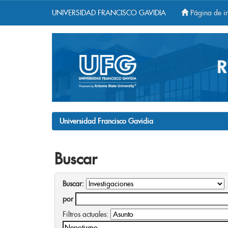
UNIVERSIDAD FRANCISCO GAVIDIA
Página de in
Skip
navigation
Universidad Francisco Gavidia
Buscar
Buscar:
por
Filtros actuales: