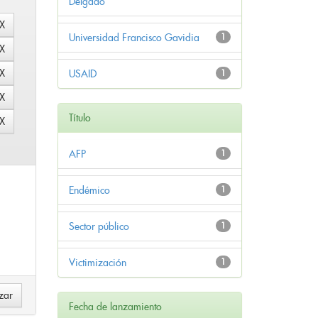
Delgado
Universidad Francisco Gavidia
1
USAID
1
Título
AFP
1
Endémico
1
Sector público
1
Victimización
1
Fecha de lanzamiento