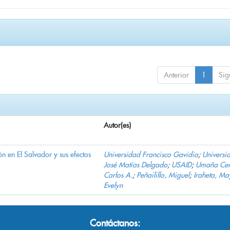
Anterior
1
Sig
Autor(es)
n en El Salvador y sus efectos
Universidad Francisco Gavidia
;
Universi
José Matías Delgado
;
USAID
;
Umaña Cer
Carlos A.
;
Peñailillo, Miguel
;
Iraheta, Ma
Evelyn
Contáctanos: