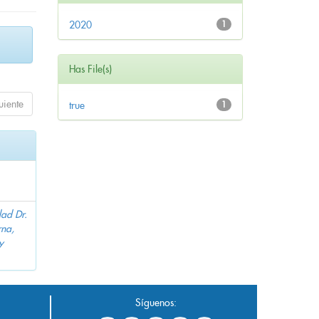
2020
1
Has File(s)
uiente
true
1
dad Dr.
na,
y
Síguenos: