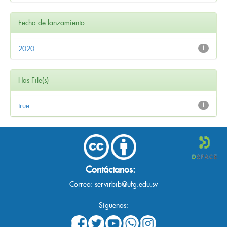
Fecha de lanzamiento
2020
1
Has File(s)
true
1
Contáctanos:
Correo:
servirbib@ufg.edu.sv
Síguenos: