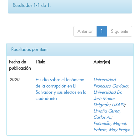
Resultados 1-1 de 1.
Anterior
1
Siguiente
Resultados por ítem:
Fecha de
Título
Autor(es)
publicación
2020
Estudio sobre el fenómeno
Universidad
de la corrupción en El
Francisco Gavidia
;
Salvador y sus efectos en la
Universidad Dr.
ciudadanía
José Matías
Delgado
;
USAID
;
Umaña Cerna,
Carlos A.
;
Peñailillo, Miguel
;
Iraheta, May Evelyn