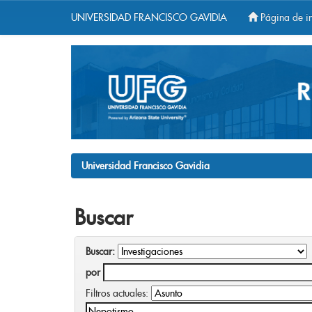
UNIVERSIDAD FRANCISCO GAVIDIA
Página de in
Skip
navigation
Universidad Francisco Gavidia
Buscar
Buscar:
por
Filtros actuales: