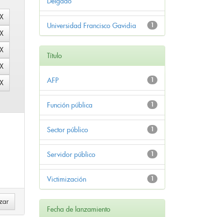
Delgado
Universidad Francisco Gavidia
1
Título
AFP
1
Función pública
1
Sector público
1
Servidor público
1
Victimización
1
Fecha de lanzamiento