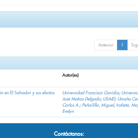
Anterior
1
Sig
Autor(es)
n en El Salvador y sus efectos
Universidad Francisco Gavidia
;
Universi
José Matías Delgado
;
USAID
;
Umaña Cer
Carlos A.
;
Peñailillo, Miguel
;
Iraheta, Ma
Evelyn
Contáctanos: