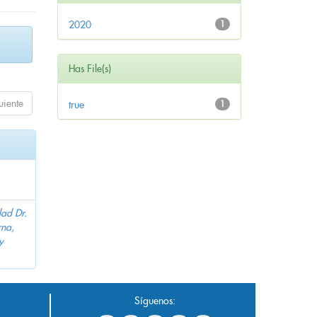
2020
1
Has File(s)
uiente
true
1
dad Dr.
na,
y
Síguenos: