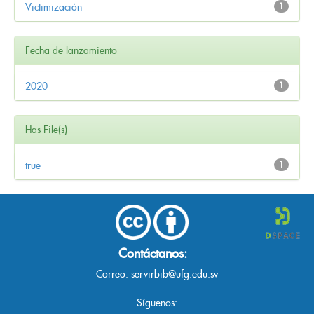
Victimización
1
Fecha de lanzamiento
2020
1
Has File(s)
true
1
Contáctanos:
Correo:
servirbib@ufg.edu.sv
Síguenos: