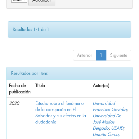
Resultados 1-1 de 1.
Anterior
1
Siguiente
Resultados por ítem:
Fecha de
Título
Autor(es)
publicación
2020
Estudio sobre el fenómeno
Universidad
de la corrupción en El
Francisco Gavidia
;
Salvador y sus efectos en la
Universidad Dr.
ciudadanía
José Matías
Delgado
;
USAID
;
Umaña Cerna,