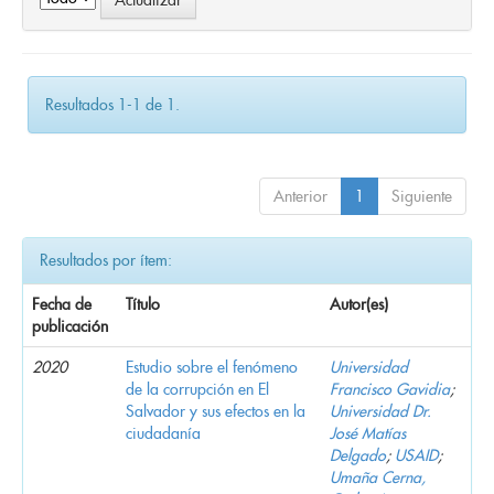
Resultados 1-1 de 1.
Anterior
1
Siguiente
Resultados por ítem:
Fecha de
Título
Autor(es)
publicación
2020
Estudio sobre el fenómeno
Universidad
de la corrupción en El
Francisco Gavidia
;
Salvador y sus efectos en la
Universidad Dr.
ciudadanía
José Matías
Delgado
;
USAID
;
Umaña Cerna,