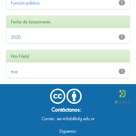
Función pública
1
Fecha de lanzamiento
2020
1
Has File(s)
true
1
Contáctanos:
Correo:
servirbib@ufg.edu.sv
Síguenos: