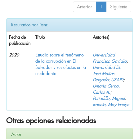
Anterior
1
Siguiente
Resultados por ítem:
Fecha de
Título
Autor(es)
publicación
2020
Estudio sobre el fenómeno
Universidad
de la corrupción en El
Francisco Gavidia
;
Salvador y sus efectos en la
Universidad Dr.
ciudadanía
José Matías
Delgado
;
USAID
;
Umaña Cerna,
Carlos A.
;
Peñailillo, Miguel
;
Iraheta, May Evelyn
Otras opciones relacionadas
Autor