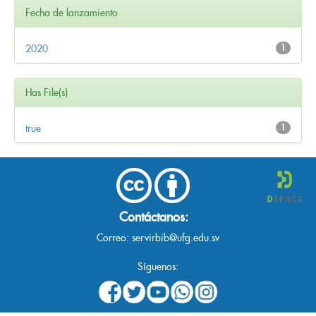
Fecha de lanzamiento
2020
1
Has File(s)
true
1
Contáctanos:
Correo:
servirbib@ufg.edu.sv
Síguenos: