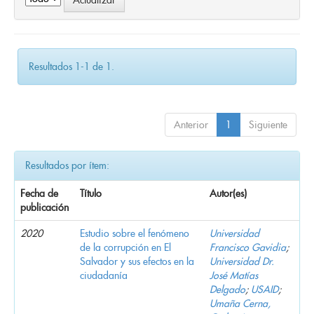
Resultados 1-1 de 1.
Anterior
1
Siguiente
Resultados por ítem:
Fecha de
Título
Autor(es)
publicación
2020
Estudio sobre el fenómeno
Universidad
de la corrupción en El
Francisco Gavidia
;
Salvador y sus efectos en la
Universidad Dr.
ciudadanía
José Matías
Delgado
;
USAID
;
Umaña Cerna,