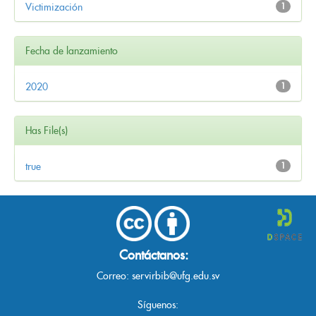
Victimización
1
Fecha de lanzamiento
2020
1
Has File(s)
true
1
Contáctanos:
Correo:
servirbib@ufg.edu.sv
Síguenos: