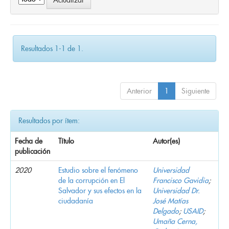
Resultados 1-1 de 1.
Anterior
1
Siguiente
Resultados por ítem:
Fecha de
Título
Autor(es)
publicación
2020
Estudio sobre el fenómeno
Universidad
de la corrupción en El
Francisco Gavidia
;
Salvador y sus efectos en la
Universidad Dr.
ciudadanía
José Matías
Delgado
;
USAID
;
Umaña Cerna,