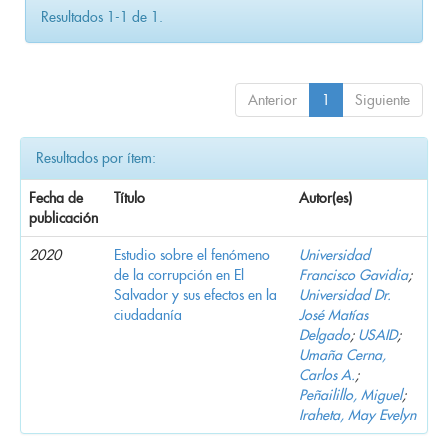
Resultados 1-1 de 1.
Anterior
1
Siguiente
Resultados por ítem:
Fecha de
Título
Autor(es)
publicación
2020
Estudio sobre el fenómeno
Universidad
de la corrupción en El
Francisco Gavidia
;
Salvador y sus efectos en la
Universidad Dr.
ciudadanía
José Matías
Delgado
;
USAID
;
Umaña Cerna,
Carlos A.
;
Peñailillo, Miguel
;
Iraheta, May Evelyn