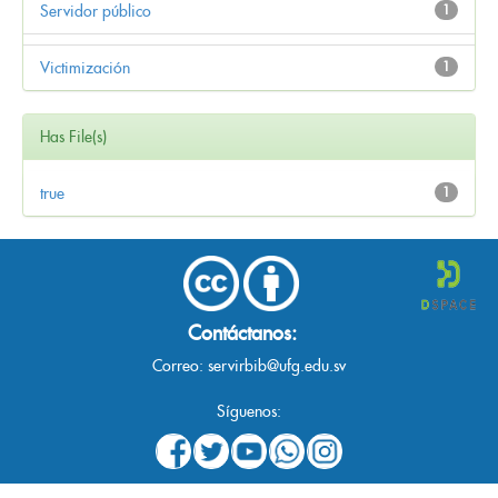
Servidor público
1
Victimización
1
Has File(s)
true
1
Contáctanos:
Correo:
servirbib@ufg.edu.sv
Síguenos: