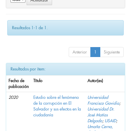
Resultados 1-1 de 1.
Anterior
1
Siguiente
Resultados por ítem:
Fecha de
Título
Autor(es)
publicación
2020
Estudio sobre el fenómeno
Universidad
de la corrupción en El
Francisco Gavidia
;
Salvador y sus efectos en la
Universidad Dr.
ciudadanía
José Matías
Delgado
;
USAID
;
Umaña Cerna,