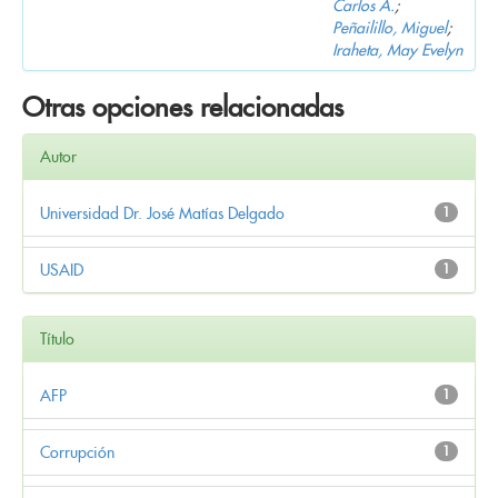
Carlos A.
;
Peñailillo, Miguel
;
Iraheta, May Evelyn
Otras opciones relacionadas
Autor
Universidad Dr. José Matías Delgado
1
USAID
1
Título
AFP
1
Corrupción
1