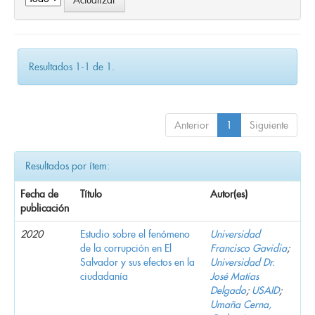
Resultados 1-1 de 1.
Anterior
1
Siguiente
Resultados por ítem:
Fecha de
Título
Autor(es)
publicación
2020
Estudio sobre el fenómeno
Universidad
de la corrupción en El
Francisco Gavidia
;
Salvador y sus efectos en la
Universidad Dr.
ciudadanía
José Matías
Delgado
;
USAID
;
Umaña Cerna,