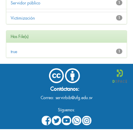
Servidor público
1
Victimización
1
Has File(s)
true
1
Contáctanos:
Correo:
servirbib@ufg.edu.sv
Síguenos: