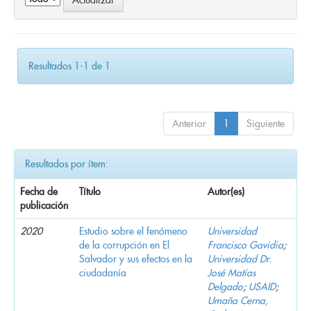
Resultados 1-1 de 1.
Anterior
1
Siguiente
Resultados por ítem:
Fecha de
Título
Autor(es)
publicación
2020
Estudio sobre el fenómeno
Universidad
de la corrupción en El
Francisco Gavidia
;
Salvador y sus efectos en la
Universidad Dr.
ciudadanía
José Matías
Delgado
;
USAID
;
Umaña Cerna,