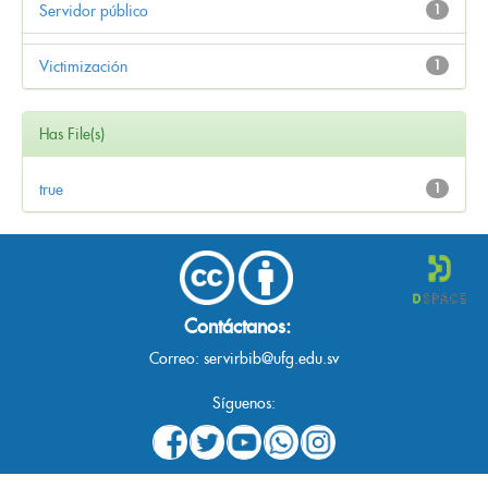
Servidor público
1
Victimización
1
Has File(s)
true
1
Contáctanos:
Correo:
servirbib@ufg.edu.sv
Síguenos: