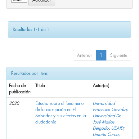
Resultados 1-1 de 1.
Anterior
1
Siguiente
Resultados por ítem:
Fecha de
Título
Autor(es)
publicación
2020
Estudio sobre el fenómeno
Universidad
de la corrupción en El
Francisco Gavidia
;
Salvador y sus efectos en la
Universidad Dr.
ciudadanía
José Matías
Delgado
;
USAID
;
Umaña Cerna,