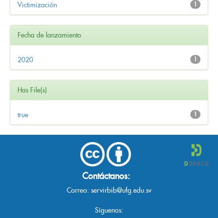
Victimización
1
Fecha de lanzamiento
2020
1
Has File(s)
true
1
Contáctanos:
Correo:
servirbib@ufg.edu.sv
Síguenos: