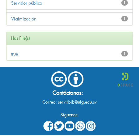
Servidor público
1
Victimización
1
Has File(s)
true
1
Contáctanos:
Correo:
servirbib@ufg.edu.sv
Síguenos: