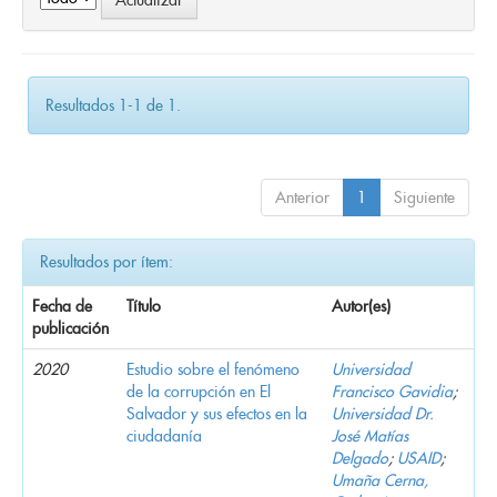
Resultados 1-1 de 1.
Anterior
1
Siguiente
Resultados por ítem:
Fecha de
Título
Autor(es)
publicación
2020
Estudio sobre el fenómeno
Universidad
de la corrupción en El
Francisco Gavidia
;
Salvador y sus efectos en la
Universidad Dr.
ciudadanía
José Matías
Delgado
;
USAID
;
Umaña Cerna,