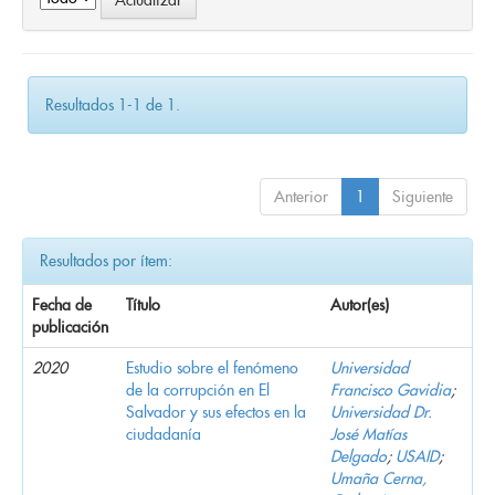
Resultados 1-1 de 1.
Anterior
1
Siguiente
Resultados por ítem:
Fecha de
Título
Autor(es)
publicación
2020
Estudio sobre el fenómeno
Universidad
de la corrupción en El
Francisco Gavidia
;
Salvador y sus efectos en la
Universidad Dr.
ciudadanía
José Matías
Delgado
;
USAID
;
Umaña Cerna,