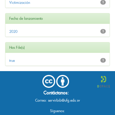
Victimización
1
Fecha de lanzamiento
2020
1
Has File(s)
true
1
Contáctanos:
Correo:
servirbib@ufg.edu.sv
Síguenos: