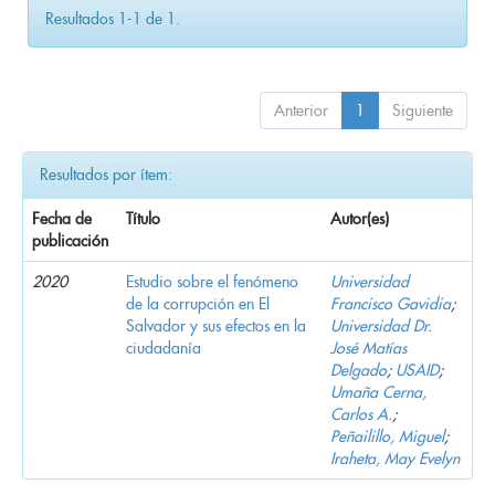
Resultados 1-1 de 1.
Anterior
1
Siguiente
Resultados por ítem:
Fecha de
Título
Autor(es)
publicación
2020
Estudio sobre el fenómeno
Universidad
de la corrupción en El
Francisco Gavidia
;
Salvador y sus efectos en la
Universidad Dr.
ciudadanía
José Matías
Delgado
;
USAID
;
Umaña Cerna,
Carlos A.
;
Peñailillo, Miguel
;
Iraheta, May Evelyn