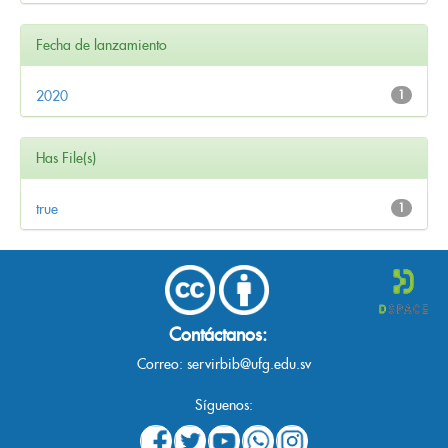
Fecha de lanzamiento
2020
1
Has File(s)
true
1
Contáctanos:
Correo:
servirbib@ufg.edu.sv
Síguenos: