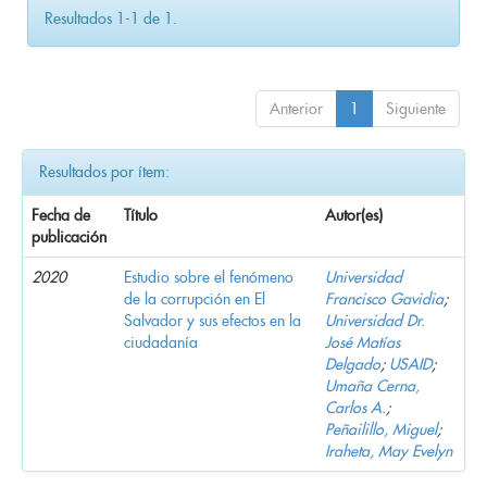
Resultados 1-1 de 1.
Anterior
1
Siguiente
Resultados por ítem:
Fecha de
Título
Autor(es)
publicación
2020
Estudio sobre el fenómeno
Universidad
de la corrupción en El
Francisco Gavidia
;
Salvador y sus efectos en la
Universidad Dr.
ciudadanía
José Matías
Delgado
;
USAID
;
Umaña Cerna,
Carlos A.
;
Peñailillo, Miguel
;
Iraheta, May Evelyn