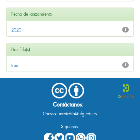
Fecha de lanzamiento
2020
1
Has File(s)
true
1
Contáctanos:
Correo:
servirbib@ufg.edu.sv
Síguenos: