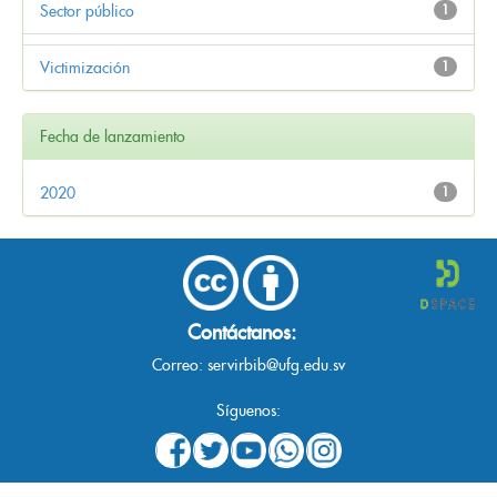
Sector público
1
Victimización
1
Fecha de lanzamiento
2020
1
Contáctanos:
Correo:
servirbib@ufg.edu.sv
Síguenos: