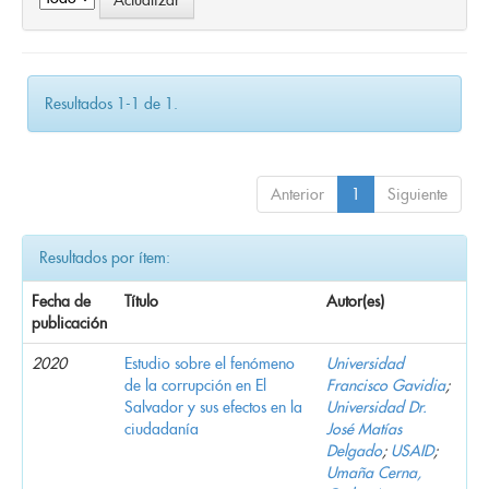
Resultados 1-1 de 1.
Anterior
1
Siguiente
Resultados por ítem:
Fecha de
Título
Autor(es)
publicación
2020
Estudio sobre el fenómeno
Universidad
de la corrupción en El
Francisco Gavidia
;
Salvador y sus efectos en la
Universidad Dr.
ciudadanía
José Matías
Delgado
;
USAID
;
Umaña Cerna,