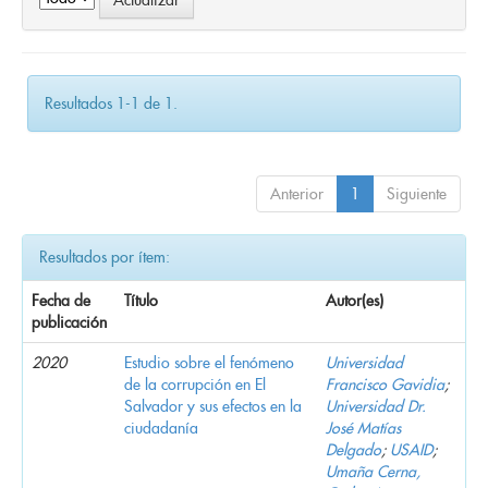
Resultados 1-1 de 1.
Anterior
1
Siguiente
Resultados por ítem:
Fecha de
Título
Autor(es)
publicación
2020
Estudio sobre el fenómeno
Universidad
de la corrupción en El
Francisco Gavidia
;
Salvador y sus efectos en la
Universidad Dr.
ciudadanía
José Matías
Delgado
;
USAID
;
Umaña Cerna,