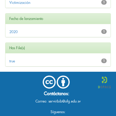
Victimización
1
Fecha de lanzamiento
2020
1
Has File(s)
true
1
Contáctanos:
Correo:
servirbib@ufg.edu.sv
Síguenos: