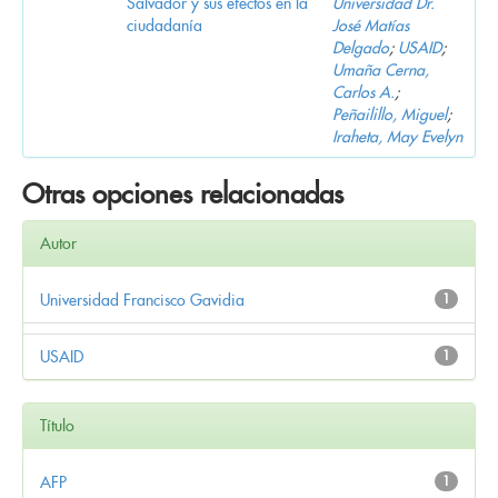
Salvador y sus efectos en la
Universidad Dr.
ciudadanía
José Matías
Delgado
;
USAID
;
Umaña Cerna,
Carlos A.
;
Peñailillo, Miguel
;
Iraheta, May Evelyn
Otras opciones relacionadas
Autor
Universidad Francisco Gavidia
1
USAID
1
Título
AFP
1