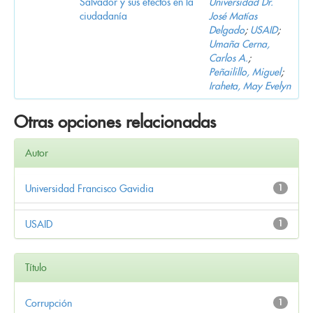
Salvador y sus efectos en la
Universidad Dr.
ciudadanía
José Matías
Delgado
;
USAID
;
Umaña Cerna,
Carlos A.
;
Peñailillo, Miguel
;
Iraheta, May Evelyn
Otras opciones relacionadas
Autor
Universidad Francisco Gavidia
1
USAID
1
Título
Corrupción
1