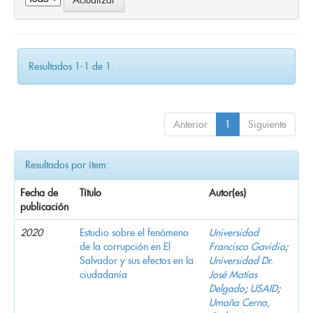
Resultados 1-1 de 1.
Anterior
1
Siguiente
Resultados por ítem:
Fecha de
Título
Autor(es)
publicación
2020
Estudio sobre el fenómeno
Universidad
de la corrupción en El
Francisco Gavidia
;
Salvador y sus efectos en la
Universidad Dr.
ciudadanía
José Matías
Delgado
;
USAID
;
Umaña Cerna,