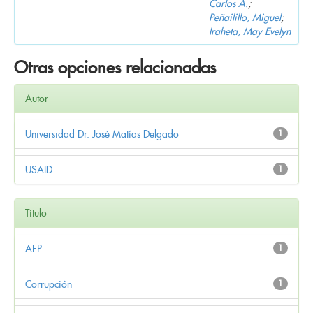
Carlos A.
;
Peñailillo, Miguel
;
Iraheta, May Evelyn
Otras opciones relacionadas
Autor
Universidad Dr. José Matías Delgado
1
USAID
1
Título
AFP
1
Corrupción
1