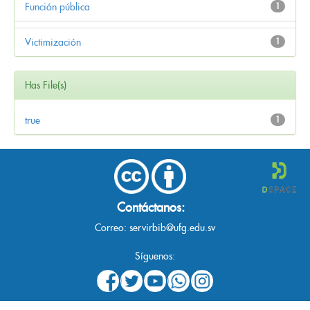
Función pública
1
Victimización
1
Has File(s)
true
1
Contáctanos:
Correo:
servirbib@ufg.edu.sv
Síguenos: