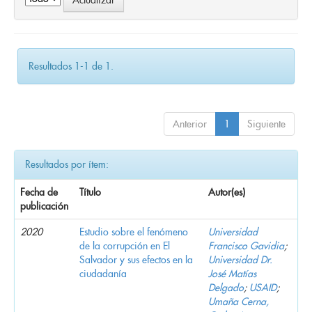
Resultados 1-1 de 1.
Anterior
1
Siguiente
Resultados por ítem:
Fecha de
Título
Autor(es)
publicación
2020
Estudio sobre el fenómeno
Universidad
de la corrupción en El
Francisco Gavidia
;
Salvador y sus efectos en la
Universidad Dr.
ciudadanía
José Matías
Delgado
;
USAID
;
Umaña Cerna,