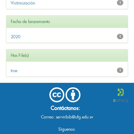
Victimización
1
Fecha de lanzamiento
2020
1
Has File(s)
true
1
Contáctanos:
Correo:
servirbib@ufg.edu.sv
Síguenos: