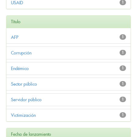
USAID
1
Título
AFP
1
Corrupción
1
Endémico
1
Sector público
1
Servidor público
1
Victimización
1
Fecha de lanzamiento