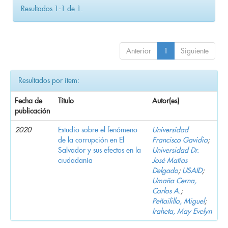
Resultados 1-1 de 1.
Anterior
1
Siguiente
Resultados por ítem:
Fecha de
Título
Autor(es)
publicación
2020
Estudio sobre el fenómeno
Universidad
de la corrupción en El
Francisco Gavidia
;
Salvador y sus efectos en la
Universidad Dr.
ciudadanía
José Matías
Delgado
;
USAID
;
Umaña Cerna,
Carlos A.
;
Peñailillo, Miguel
;
Iraheta, May Evelyn