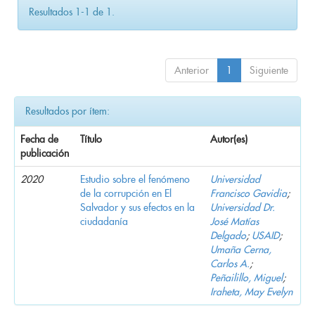
Resultados 1-1 de 1.
Anterior
1
Siguiente
Resultados por ítem:
Fecha de
Título
Autor(es)
publicación
2020
Estudio sobre el fenómeno
Universidad
de la corrupción en El
Francisco Gavidia
;
Salvador y sus efectos en la
Universidad Dr.
ciudadanía
José Matías
Delgado
;
USAID
;
Umaña Cerna,
Carlos A.
;
Peñailillo, Miguel
;
Iraheta, May Evelyn