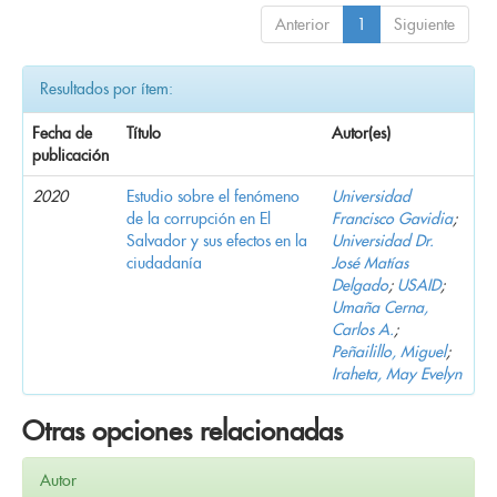
Anterior
1
Siguiente
Resultados por ítem:
Fecha de
Título
Autor(es)
publicación
2020
Estudio sobre el fenómeno
Universidad
de la corrupción en El
Francisco Gavidia
;
Salvador y sus efectos en la
Universidad Dr.
ciudadanía
José Matías
Delgado
;
USAID
;
Umaña Cerna,
Carlos A.
;
Peñailillo, Miguel
;
Iraheta, May Evelyn
Otras opciones relacionadas
Autor