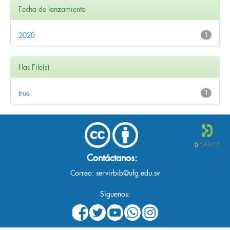
Fecha de lanzamiento
2020
1
Has File(s)
true
1
Contáctanos:
Correo:
servirbib@ufg.edu.sv
Síguenos: