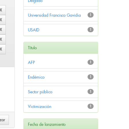
Delgado
Universidad Francisco Gavidia
1
USAID
1
Título
AFP
1
Endémico
1
Sector público
1
Victimización
1
Fecha de lanzamiento