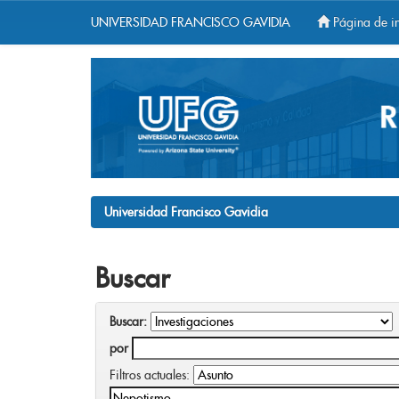
UNIVERSIDAD FRANCISCO GAVIDIA
Página de in
Skip
navigation
Universidad Francisco Gavidia
Buscar
Buscar:
por
Filtros actuales: