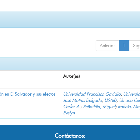
Anterior
1
Sig
Autor(es)
n en El Salvador y sus efectos
Universidad Francisco Gavidia
;
Universi
José Matías Delgado
;
USAID
;
Umaña Cer
Carlos A.
;
Peñailillo, Miguel
;
Iraheta, Ma
Evelyn
Contáctanos: