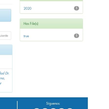
2020
1
Has File(s)
uiente
true
1
dad Dr.
na,
y
Síguenos: