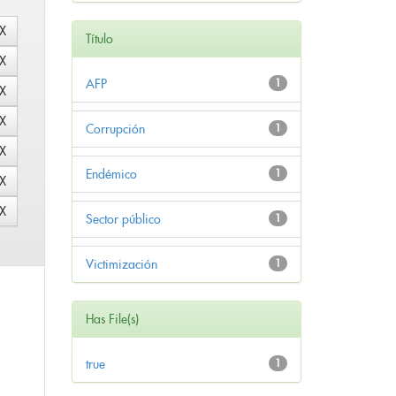
Título
AFP
1
Corrupción
1
Endémico
1
Sector público
1
Victimización
1
Has File(s)
true
1