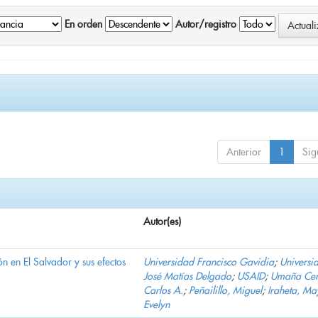
En orden
Autor/registro
Anterior
1
Sig
Autor(es)
n en El Salvador y sus efectos
Universidad Francisco Gavidia
;
Universi
José Matías Delgado
;
USAID
;
Umaña Cer
Carlos A.
;
Peñailillo, Miguel
;
Iraheta, Ma
Evelyn