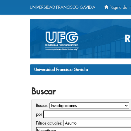
UNIVERSIDAD FRANCISCO GAVIDIA
Página de in
Skip
navigation
Universidad Francisco Gavidia
Buscar
Buscar:
por
Filtros actuales: