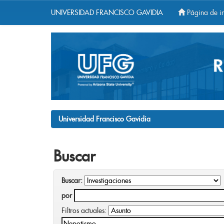
UNIVERSIDAD FRANCISCO GAVIDIA
Página de in
Skip
navigation
Universidad Francisco Gavidia
Buscar
Buscar:
por
Filtros actuales: