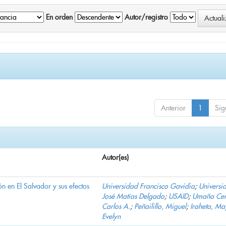
En orden
Autor/registro
Anterior
1
Sig
Autor(es)
n en El Salvador y sus efectos
Universidad Francisco Gavidia
;
Universi
José Matías Delgado
;
USAID
;
Umaña Cer
Carlos A.
;
Peñailillo, Miguel
;
Iraheta, Ma
Evelyn