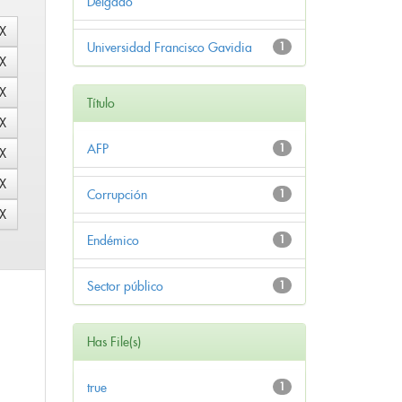
Delgado
Universidad Francisco Gavidia
1
Título
AFP
1
Corrupción
1
Endémico
1
Sector público
1
Has File(s)
true
1