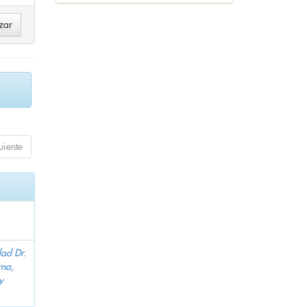
uiente
dad Dr.
na,
y