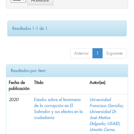
Resultados 1-1 de 1.
Anterior
1
Siguiente
Resultados por ítem:
Fecha de
Título
Autor(es)
publicación
2020
Estudio sobre el fenómeno
Universidad
de la corrupción en El
Francisco Gavidia
;
Salvador y sus efectos en la
Universidad Dr.
ciudadanía
José Matías
Delgado
;
USAID
;
Umaña Cerna,