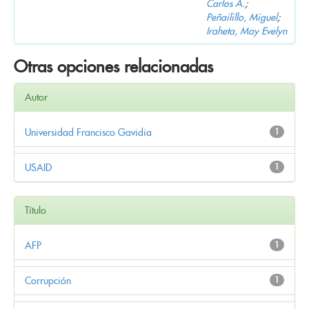
Carlos A.
;
Peñailillo, Miguel
;
Iraheta, May Evelyn
Otras opciones relacionadas
Autor
Universidad Francisco Gavidia
1
USAID
1
Título
AFP
1
Corrupción
1