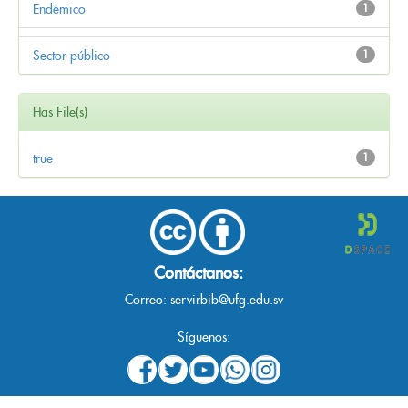
Endémico
1
Sector público
1
Has File(s)
true
1
Contáctanos:
Correo:
servirbib@ufg.edu.sv
Síguenos: