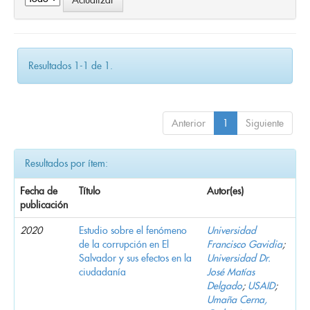
Resultados 1-1 de 1.
Anterior
1
Siguiente
Resultados por ítem:
Fecha de
Título
Autor(es)
publicación
2020
Estudio sobre el fenómeno
Universidad
de la corrupción en El
Francisco Gavidia
;
Salvador y sus efectos en la
Universidad Dr.
ciudadanía
José Matías
Delgado
;
USAID
;
Umaña Cerna,