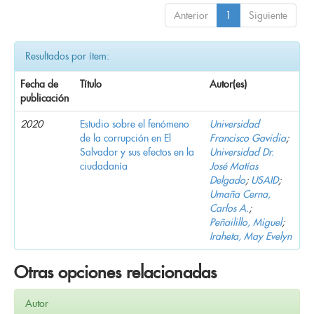
Anterior
1
Siguiente
Resultados por ítem:
Fecha de
Título
Autor(es)
publicación
2020
Estudio sobre el fenómeno
Universidad
de la corrupción en El
Francisco Gavidia
;
Salvador y sus efectos en la
Universidad Dr.
ciudadanía
José Matías
Delgado
;
USAID
;
Umaña Cerna,
Carlos A.
;
Peñailillo, Miguel
;
Iraheta, May Evelyn
Otras opciones relacionadas
Autor