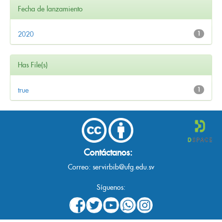
Fecha de lanzamiento
2020
1
Has File(s)
true
1
Contáctanos:
Correo:
servirbib@ufg.edu.sv
Síguenos: