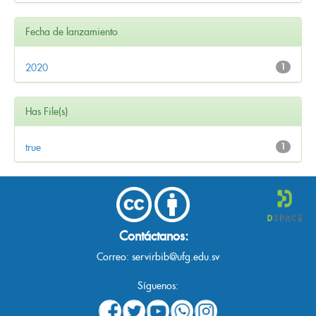
Fecha de lanzamiento
2020
1
Has File(s)
true
1
Contáctanos:
Correo:
servirbib@ufg.edu.sv
Síguenos: