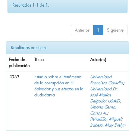
Resultados 1-1 de 1.
Anterior
1
Siguiente
Resultados por ítem:
Fecha de
Título
Autor(es)
publicación
2020
Estudio sobre el fenómeno
Universidad
de la corrupción en El
Francisco Gavidia
;
Salvador y sus efectos en la
Universidad Dr.
ciudadanía
José Matías
Delgado
;
USAID
;
Umaña Cerna,
Carlos A.
;
Peñailillo, Miguel
;
Iraheta, May Evelyn