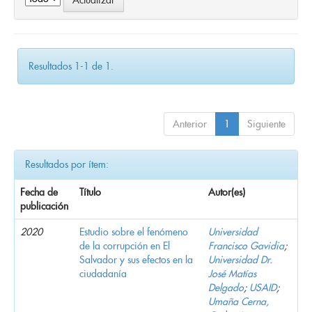
Resultados 1-1 de 1.
Anterior
1
Siguiente
Resultados por ítem:
Fecha de
Título
Autor(es)
publicación
2020
Estudio sobre el fenómeno
Universidad
de la corrupción en El
Francisco Gavidia
;
Salvador y sus efectos en la
Universidad Dr.
ciudadanía
José Matías
Delgado
;
USAID
;
Umaña Cerna,