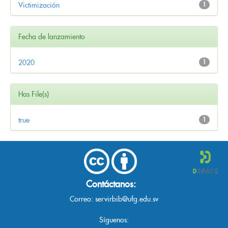
Victimización
1
Fecha de lanzamiento
2020
1
Has File(s)
true
1
Contáctanos:
Correo:
servirbib@ufg.edu.sv
Síguenos: