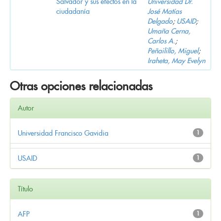
Salvador y sus efectos en la
Universidad Dr.
ciudadanía
José Matías
Delgado
;
USAID
;
Umaña Cerna,
Carlos A.
;
Peñailillo, Miguel
;
Iraheta, May Evelyn
Otras opciones relacionadas
Autor
Universidad Francisco Gavidia
1
USAID
1
Título
AFP
1