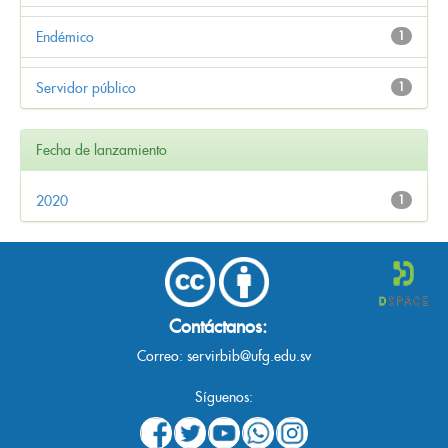
Endémico
1
Servidor público
1
Fecha de lanzamiento
2020
1
Contáctanos:
Correo:
servirbib@ufg.edu.sv
Síguenos: