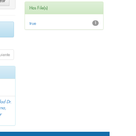
Has File(s)
true
1
uiente
dad Dr.
na,
y