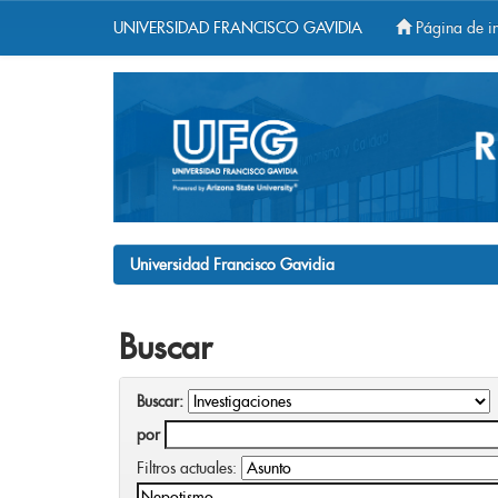
UNIVERSIDAD FRANCISCO GAVIDIA
Página de in
Skip
navigation
Universidad Francisco Gavidia
Buscar
Buscar:
por
Filtros actuales: