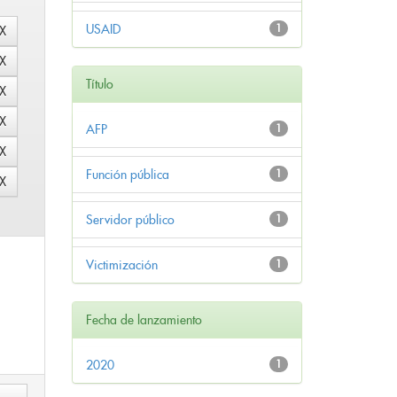
USAID
1
Título
AFP
1
Función pública
1
Servidor público
1
Victimización
1
Fecha de lanzamiento
2020
1