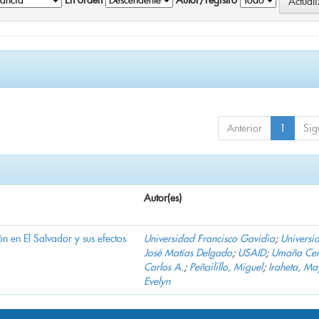
En orden
Autor/registro
Anterior
1
Sig
Autor(es)
n en El Salvador y sus efectos
Universidad Francisco Gavidia
;
Universi
José Matías Delgado
;
USAID
;
Umaña Cer
Carlos A.
;
Peñailillo, Miguel
;
Iraheta, Ma
Evelyn