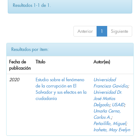
Resultados 1-1 de 1.
Anterior
1
Siguiente
Resultados por ítem:
Fecha de
Título
Autor(es)
publicación
2020
Estudio sobre el fenómeno
Universidad
de la corrupción en El
Francisco Gavidia
;
Salvador y sus efectos en la
Universidad Dr.
ciudadanía
José Matías
Delgado
;
USAID
;
Umaña Cerna,
Carlos A.
;
Peñailillo, Miguel
;
Iraheta, May Evelyn