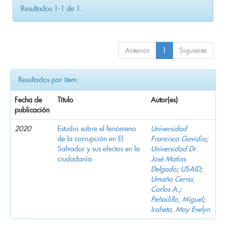
Resultados 1-1 de 1.
Anterior
1
Siguiente
Resultados por ítem:
Fecha de
Título
Autor(es)
publicación
2020
Estudio sobre el fenómeno
Universidad
de la corrupción en El
Francisco Gavidia
;
Salvador y sus efectos en la
Universidad Dr.
ciudadanía
José Matías
Delgado
;
USAID
;
Umaña Cerna,
Carlos A.
;
Peñailillo, Miguel
;
Iraheta, May Evelyn